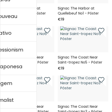
Signac The Harbor at
Signac The Harbor at
Quellebeuf No2 - Póster
Quellebeuf No1 - Póster
nouveau
€19
€19
ativo
essionism
Signac The Coast Near
Signac The Coast Near
Saint-tropez No6 - Póster
Saint-tropez No5 - Póster
 japonesa
€19
€19
agem
malist
Signac The Coast Near
Signac The Coast Near
Saint-tropez No4 - Póster
Saint-tropez No3 - Póster