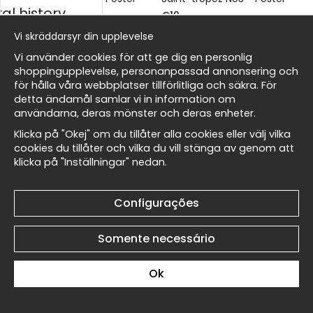
al history
€19
€19
Vi skräddarsyr din upplevelse
ico
Vi använder cookies för att ge dig en personlig
shoppingupplevelse, personanpassad annonsering och
för hålla våra webbplatser tillförlitliga och säkra. För
detta ändamål samlar vi in information om
Masters
användarna, deras mönster och deras enheter.
Signac The Coast Near
Signac The Coast Near
Klicka på "Okej" om du tillåter alla cookies eller välj vilka
Saint-tropez No2 - Póster
Saint-tropez No1 - Póster
cookies du tillåter och vilka du vill stänga av genom att
€19
€19
klicka på "Inställningar" nedan.
Wallnest
Configurações
Somente necessário
Signac Sailing Ship in Saint-
Signac Sailing Ship in Saint-
Ok
malo No6 - Póster
malo No5 - Póster
€19
€19