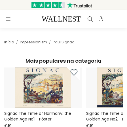
Enviado em até 3 dias úteis
Envio e devoluções grátis
Início
/
Impressionism
/
Paul Signac
Mais populares na categoria
Signac The Time of Harmony: the
Signac The Time of
Golden Age No1 - Póster
Golden Age No2 - Pó
€19
€19