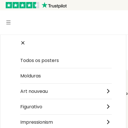
Início
/
Storytelling
/
Randolph Caldecott
Todos os posters
Molduras
Art nouveau
Order s
Figurativo
Impressionism