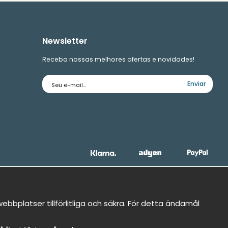
Newsletter
Receba nossas melhores ofertas e novidades!
Endereço
Enviar
de
e-
mail
bbplatser tillförlitliga och säkra. För detta ändamål