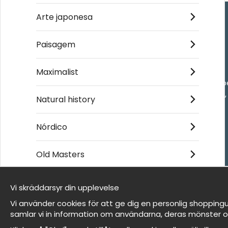
Arte japonesa
Handla
Paisagem
Kontakta oss
Maximalist
Villkor
- Returer och återb
- Leverans - enkelt
Natural history
Om cookies
Mina favoriter
Nórdico
Old Masters
Et harum quidem rerum facilis est et expedita
distinctio
Vi skräddarsyr din upplevelse
Somos Wallnest
Vi använder cookies för att ge dig en personlig shoppingu
FAQ
samlar vi in information om användarna, deras mönster o