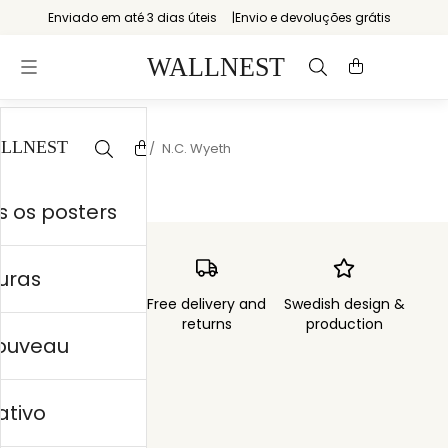
Enviado em até 3 dias úteis
Envio e devoluções grátis
Início
/
Storytelling
/
N.C. Wyeth
 os posters
uras
Order sent within
Free delivery and
Swedish design &
3 days
returns
production
nouveau
ativo