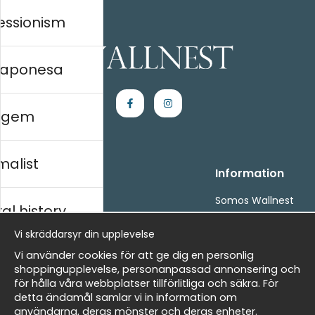
essionism
 japonesa
agem
malist
Handla
Information
Kontakta oss
Somos Wallnest
al history
Villkor
FAQ
- Returer och återbetalningar
Vi skräddarsyr din upplevelse
- Leverans - enkelt, snabbt &amp; gratis
ico
Vi använder cookies för att ge dig en personlig
Om cookies
shoppingupplevelse, personanpassad annonsering och
Mina favoriter
för hålla våra webbplatser tillförlitliga och säkra. För
detta ändamål samlar vi in information om
Newsletter
Masters
användarna, deras mönster och deras enheter.