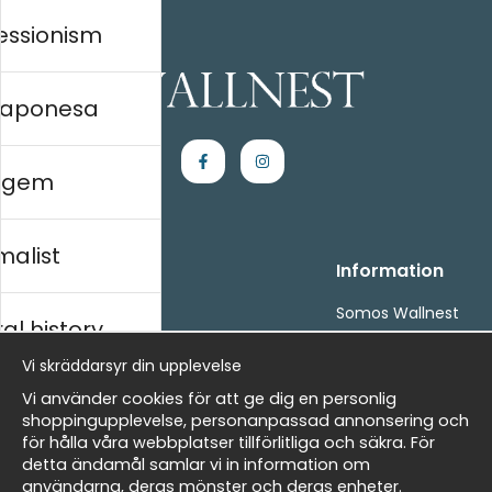
essionism
 japonesa
agem
malist
Handla
Information
Kontakta oss
Somos Wallnest
al history
Villkor
FAQ
- Returer och återbetalningar
Vi skräddarsyr din upplevelse
- Leverans - enkelt, snabbt &amp; gratis
ico
Vi använder cookies för att ge dig en personlig
Om cookies
shoppingupplevelse, personanpassad annonsering och
Mina favoriter
för hålla våra webbplatser tillförlitliga och säkra. För
detta ändamål samlar vi in information om
Newsletter
Masters
användarna, deras mönster och deras enheter.