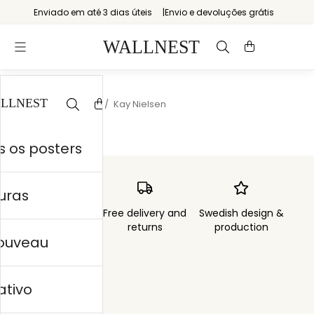
Enviado em até 3 dias úteis
Envio e devoluções grátis
Início
/
Storytelling
/
Kay Nielsen
 os posters
uras
Order sent within
Free delivery and
Swedish design &
3 days
returns
production
nouveau
ativo