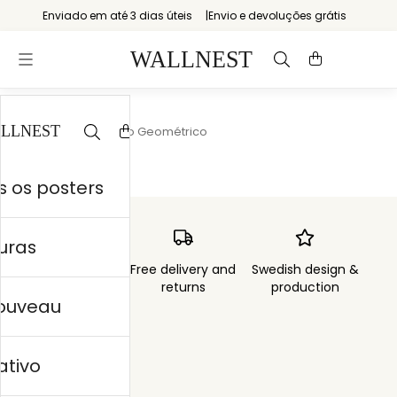
Enviado em até 3 dias úteis
Envio e devoluções grátis
Início
/
Minimalismo Geométrico
 os posters
uras
Order sent within
Free delivery and
Swedish design &
3 days
returns
production
nouveau
ativo