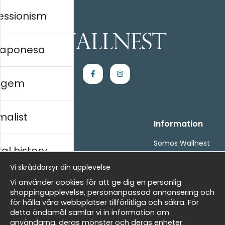
essionism
 japonesa
agem
malist
Handla
Information
Kontakta oss
Somos Wallnest
al history
Villkor
FAQ
- Returer och återbetalningar
Vi skräddarsyr din upplevelse
- Leverans - enkelt, snabbt &amp; gratis
ico
Vi använder cookies för att ge dig en personlig
Om cookies
shoppingupplevelse, personanpassad annonsering och
Mina favoriter
för hålla våra webbplatser tillförlitliga och säkra. För
detta ändamål samlar vi in information om
Newsletter
Masters
användarna, deras mönster och deras enheter.