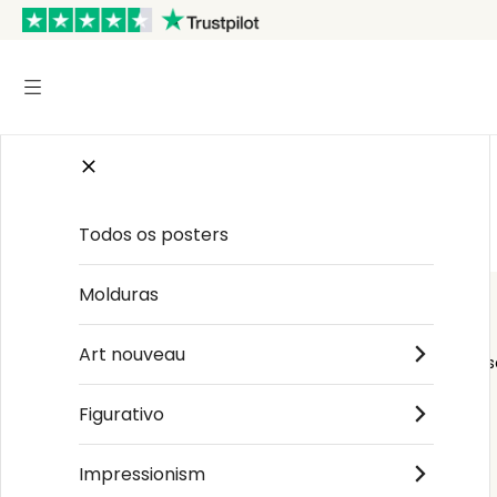
Início
/
Grunge Texture Grey
Todos os posters
Molduras
Art nouveau
Order s
Figurativo
Impressionism