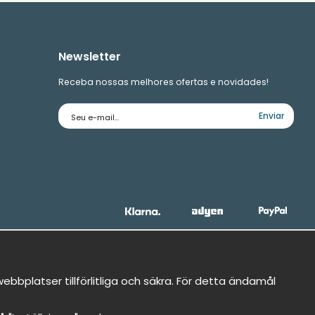
Newsletter
Receba nossas melhores ofertas e novidades!
Endereço
Enviar
de
e-
mail
bbplatser tillförlitliga och säkra. För detta ändamål