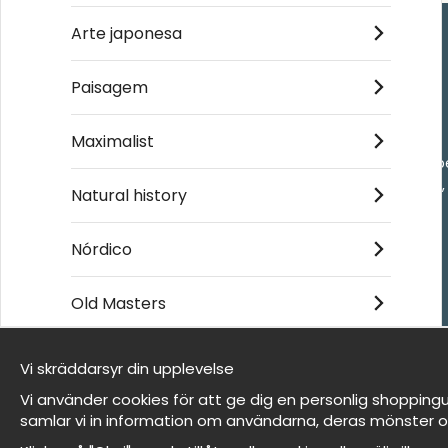
Arte japonesa
Handla
Paisagem
Kontakta oss
Maximalist
Villkor
- Returer och återb
- Leverans - enkelt
Natural history
Om cookies
Mina favoriter
Nórdico
Old Masters
Et harum quidem rerum facilis est et expedita
distinctio
Vi skräddarsyr din upplevelse
Somos Wallnest
Vi använder cookies för att ge dig en personlig shoppingu
FAQ
samlar vi in information om användarna, deras mönster o