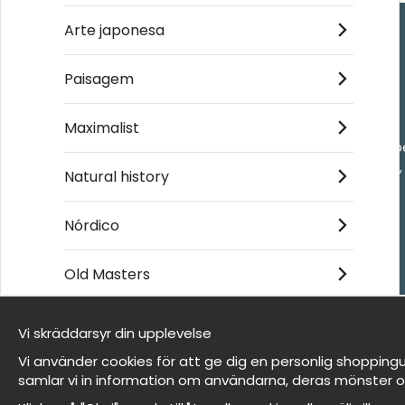
Arte japonesa
Handla
Paisagem
Kontakta oss
Maximalist
Villkor
- Returer och återb
- Leverans - enkelt
Natural history
Om cookies
Mina favoriter
Nórdico
Old Masters
Et harum quidem rerum facilis est et expedita
distinctio
Vi skräddarsyr din upplevelse
Somos Wallnest
Vi använder cookies för att ge dig en personlig shoppingu
FAQ
samlar vi in information om användarna, deras mönster o