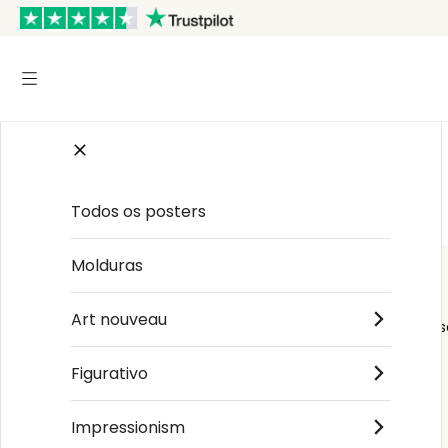
Início
/
Paisagem
/
Jean-François Millet
Todos os posters
Molduras
Art nouveau
Order s
Figurativo
Impressionism