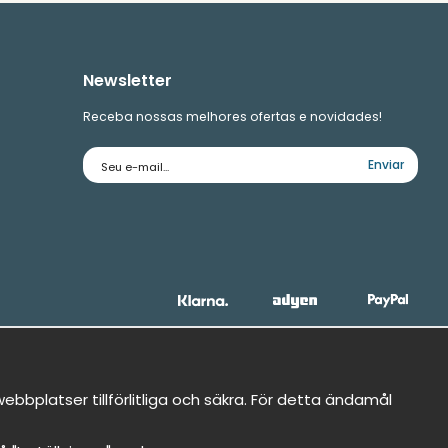
Newsletter
Receba nossas melhores ofertas e novidades!
Endereço
Enviar
de
e-
mail
bbplatser tillförlitliga och säkra. För detta ändamål