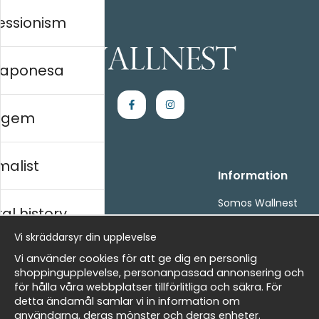
essionism
 japonesa
agem
malist
Handla
Information
Kontakta oss
Somos Wallnest
al history
Villkor
FAQ
- Returer och återbetalningar
Vi skräddarsyr din upplevelse
- Leverans - enkelt, snabbt &amp; gratis
ico
Vi använder cookies för att ge dig en personlig
Om cookies
shoppingupplevelse, personanpassad annonsering och
Mina favoriter
för hålla våra webbplatser tillförlitliga och säkra. För
detta ändamål samlar vi in information om
Newsletter
Masters
användarna, deras mönster och deras enheter.