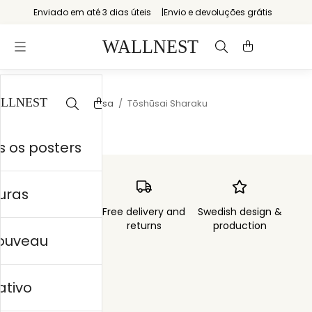
Enviado em até 3 dias úteis
Envio e devoluções grátis
Início
/
Arte japonesa
/
Tōshūsai Sharaku
 os posters
uras
Order sent within
Free delivery and
Swedish design &
3 days
returns
production
nouveau
ativo