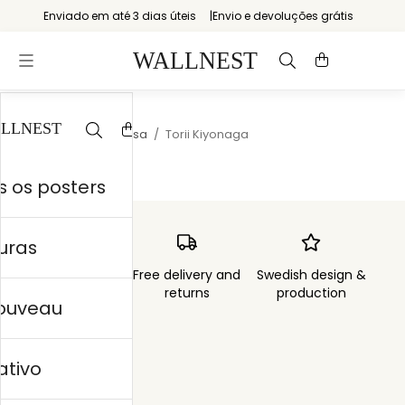
Enviado em até 3 dias úteis
Envio e devoluções grátis
Início
/
Arte japonesa
/
Torii Kiyonaga
 os posters
uras
Order sent within
Free delivery and
Swedish design &
3 days
returns
production
nouveau
ativo