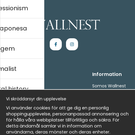
essionism
 japonesa
agem
malist
Handla
Information
Kontakta oss
Somos Wallnest
al history
Villkor
FAQ
Vi skräddarsyr din upplevelse
- Returer och återbetalningar
- Leverans - enkelt, snabbt &amp; gratis
ico
Vi använder cookies för att ge dig en personlig
Om cookies
shoppingupplevelse, personanpassad annonsering och
Mina favoriter
för hålla våra webbplatser tillförlitliga och säkra. För
detta ändamål samlar vi in information om
Masters
Newsletter
användarna, deras mönster och deras enheter.