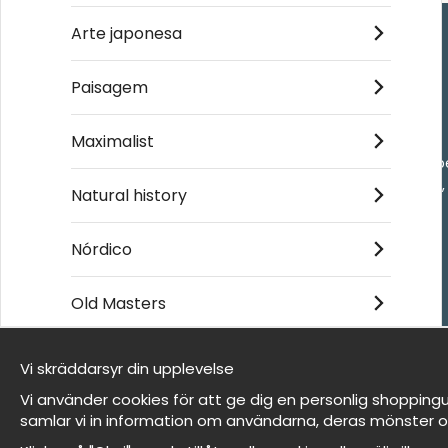
Arte japonesa
Handla
Paisagem
Kontakta oss
Maximalist
Villkor
- Returer och återb
- Leverans - enkelt
Natural history
Om cookies
Mina favoriter
Nórdico
Old Masters
Et harum quidem rerum facilis est et expedita
distinctio
Vi skräddarsyr din upplevelse
Somos Wallnest
Vi använder cookies för att ge dig en personlig shoppingu
FAQ
samlar vi in information om användarna, deras mönster o