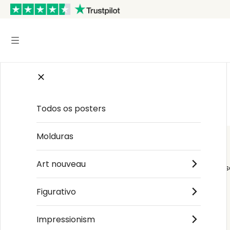
Início
/
Arte japonesa
/
Ohara Shōson
Todos os posters
Molduras
Art nouveau
Order s
Figurativo
Impressionism