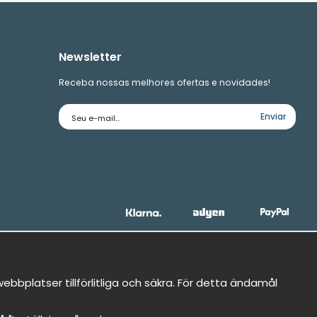
Newsletter
Receba nossas melhores ofertas e novidades!
Endereço
Enviar
de
e-
mail
bbplatser tillförlitliga och säkra. För detta ändamål